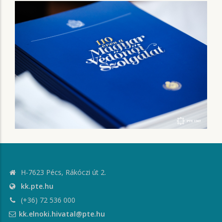
H-7623 Pécs, Rákóczi út 2.
kk.pte.hu
(+36) 72 536 000
kk.elnoki.hivatal@pte.hu