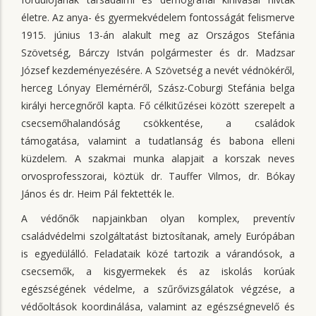
életre. Az anya- és gyermekvédelem fontosságát felismerve
1915. június 13-án alakult meg az Országos Stefánia
Szövetség, Bárczy István polgármester és dr. Madzsar
József kezdeményezésére. A Szövetség a nevét védnökéről,
herceg Lónyay Elemérnéről, Szász-Coburgi Stefánia belga
királyi hercegnőről kapta. Fő célkitűzései között szerepelt a
csecsemőhalandóság csökkentése, a családok
támogatása, valamint a tudatlanság és babona elleni
küzdelem. A szakmai munka alapjait a korszak neves
orvosprofesszorai, köztük dr. Tauffer Vilmos, dr. Bókay
János és dr. Heim Pál fektették le.
A védőnők napjainkban olyan komplex, preventív
családvédelmi szolgáltatást biztosítanak, amely Európában
is egyedülálló. Feladataik közé tartozik a várandósok, a
csecsemők, a kisgyermekek és az iskolás korúak
egészségének védelme, a szűrővizsgálatok végzése, a
védőoltások koordinálása, valamint az egészségnevelő és