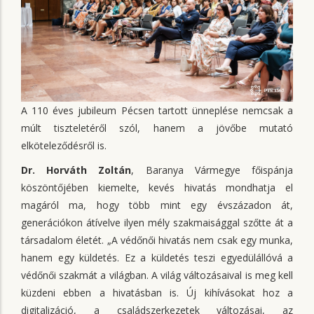
A 110 éves jubileum Pécsen tartott ünneplése nemcsak a
múlt tiszteletéről szól, hanem a jövőbe mutató
elköteleződésről is.
Dr. Horváth Zoltán
, Baranya Vármegye főispánja
köszöntőjében kiemelte, kevés hivatás mondhatja el
magáról ma, hogy több mint egy évszázadon át,
generációkon átívelve ilyen mély szakmaisággal szőtte át a
társadalom életét. „A védőnői hivatás nem csak egy munka,
hanem egy küldetés. Ez a küldetés teszi egyedülállóvá a
védőnői szakmát a világban. A világ változásaival is meg kell
küzdeni ebben a hivatásban is. Új kihívásokat hoz a
digitalizáció, a családszerkezetek változásai, az