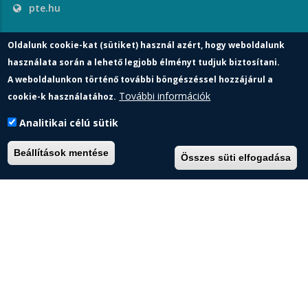
pte.hu
Oldalunk cookie-kat (sütiket) használ azért, hogy weboldalunk
PTE login
használata során a lehető legjobb élményt tudjuk biztosítani.
A weboldalunkon történő további böngészéssel hozzájárul a
További információk
cookie-k használatához.
Analitikai célú sütik
Beállítások mentése
Összes süti elfogadása
Pécsi Tudományegyetem | Kancellária |
Informatikai és