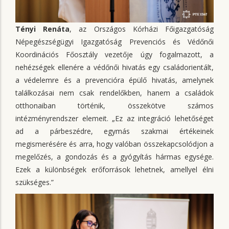
Tényi Renáta
, az Országos Kórházi Főigazgatóság
Népegészségügyi Igazgatóság Prevenciós és Védőnői
Koordinációs Főosztály vezetője úgy fogalmazott, a
nehézségek ellenére a védőnői hivatás egy családorientált,
a védelemre és a prevencióra épülő hivatás, amelynek
találkozásai nem csak rendelőkben, hanem a családok
otthonaiban történik, összekötve számos
intézményrendszer elemeit. „Ez az integráció lehetőséget
ad a párbeszédre, egymás szakmai értékeinek
megismerésére és arra, hogy valóban összekapcsolódjon a
megelőzés, a gondozás és a gyógyítás hármas egysége.
Ezek a különbségek erőforrások lehetnek, amellyel élni
szükséges.”