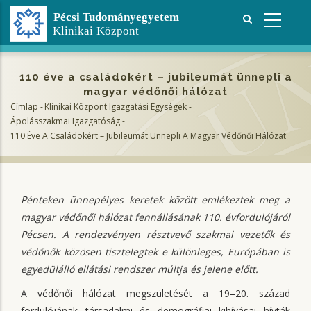
Ugrás
a
tartalomra
110 éve a családokért – jubileumát ünnepli a
magyar védőnői hálózat
Címlap
-
Klinikai Központ Igazgatási Egységek
-
Morzsa
Ápolásszakmai Igazgatóság
-
110 Éve A Családokért – Jubileumát Ünnepli A Magyar Védőnői Hálózat
Pénteken ünnepélyes keretek között emlékeztek meg a
magyar védőnői hálózat fennállásának 110. évfordulójáról
Pécsen. A rendezvényen résztvevő szakmai vezetők és
védőnők közösen tisztelegtek e különleges, Európában is
egyedülálló ellátási rendszer múltja és jelene előtt.
A védőnői hálózat megszületését a 19–20. század
fordulójának társadalmi és demográfiai kihívásai hívták