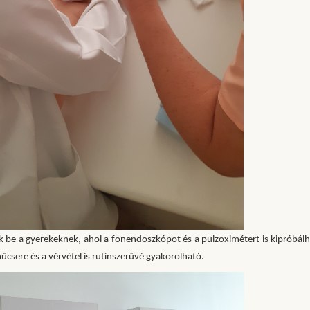
be a gyerekeknek, ahol a fonendoszkópot és a pulzoximétert is kipróbálh
sere és a vérvétel is rutinszerűvé gyakorolható.