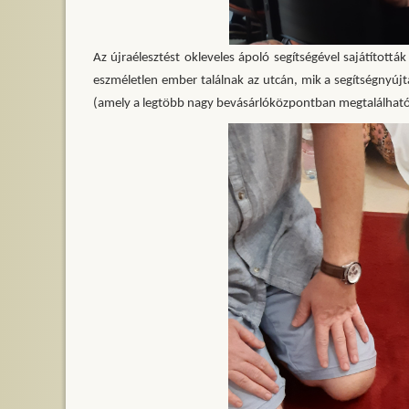
Az újraélesztést okleveles ápoló segítségével sajátított
eszméletlen ember találnak az utcán, mik a segítségnyújt
(amely a legtöbb nagy bevásárlóközpontban megtalálható,