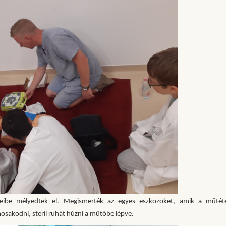
eteibe mélyedtek el. Megismerték az egyes eszközöket, amik a műtét
sakodni, steril ruhát húzni a műtőbe lépve.