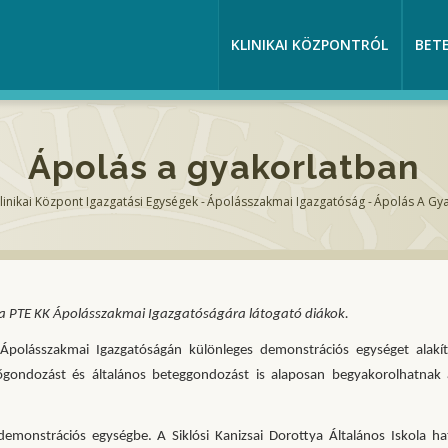
KLINIKAI KÖZPONTRÓL
BET
Ápolás a gyakorlatban
linikai Központ Igazgatási Egységek
-
Ápolásszakmai Igazgatóság
-
Ápolás A Gy
zsa
 a PTE KK Ápolásszakmai Igazgatóságára látogató diákok.
polásszakmai Igazgatóságán különleges demonstrációs egységet alakít
őgondozást és általános beteggondozást is alaposan begyakorolhatnak
demonstrációs egységbe. A Siklósi Kanizsai Dorottya Általános Iskola ha