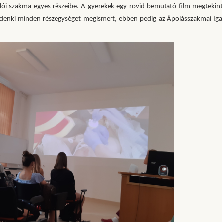
olói szakma egyes részeibe. A gyerekek egy rövid bemutató film megtekin
indenki minden részegységet megismert, ebben pedig az Ápolásszakmai Ig