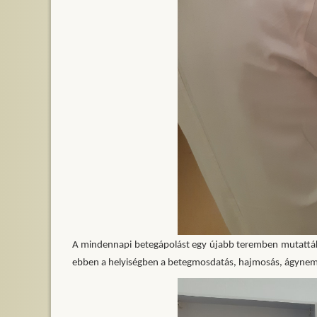
A mindennapi betegápolást egy újabb teremben mutatták 
ebben a helyiségben a betegmosdatás, hajmosás, ágyneműc