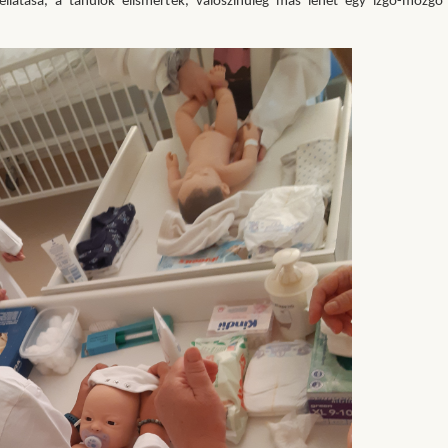
 ellátása, a tanulók elismerték, valószínűleg más lehet egy izgő-mozgó