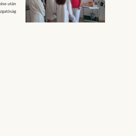
tése után
azgatóság