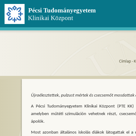
Ugrás
a
tartalomra
Címlap
-
K
Mor
Újraélesztettek, pulzust mértek és csecsemőt mosdattak
A Pécsi Tudományegyetem Klinikai Központ (PTE KK) Á
amelyben műtéti szimuláción vehetnek részt, csecsem
ápolók.
Most azonban általános iskolás diákok látogattak el a 