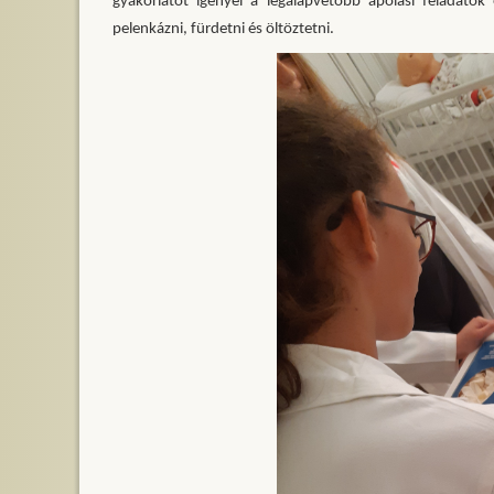
gyakorlatot igényel a legalapvetőbb ápolási feladatok
pelenkázni, fürdetni és öltöztetni.