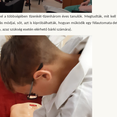
ák el a többségében tizenkét-tizenhárom éves tanulók. Megtudták, mit kell 
ás módjai, sőt, azt is kipróbálhatták, hogyan működik egy félautomata defi
 azaz szükség esetén elérhető bárki számára).