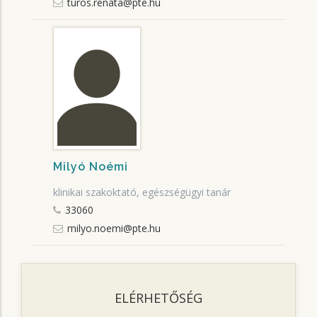
turos.renata@pte.hu
Milyó Noémi
klinikai szakoktató, egészségügyi tanár
33060
milyo.noemi@pte.hu
ELÉRHETŐSÉG