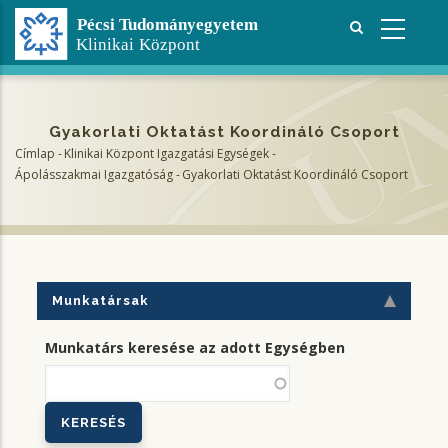
Ugrás
a
tartalomra
Gyakorlati Oktatást Koordináló Csoport
Címlap
-
Klinikai Központ Igazgatási Egységek
-
Morzsa
Ápolásszakmai Igazgatóság
-
Gyakorlati Oktatást Koordináló Csoport
Munkatársak
Munkatárs keresése az adott Egységben