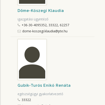
Döme-Kőszegi Klaudia
igazgatási ügyintéző
+36-30-4095352, 33322, 62257
dome-koszegi.klaudia@pte.hu
Gubik-Turós Enikő Renáta
egészségügyi gyakorlatvezető
33322