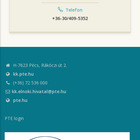
Telefon
+36-30/409-5352
H-7623 Pécs, Rákóczi út 2.
kk.pte.hu
(+36) 72 536 000
kk.elnoki.hivatal@pte.hu
pte.hu
PTE login