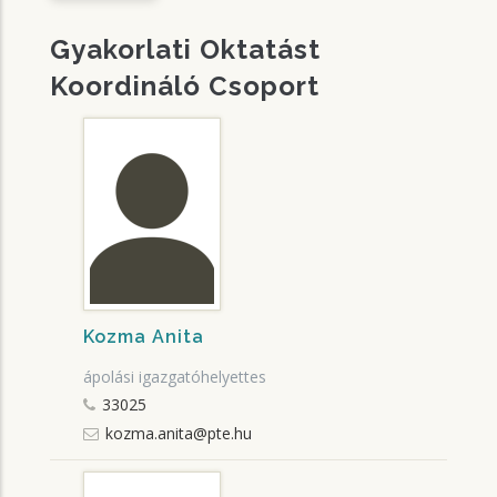
Gyakorlati Oktatást
Koordináló Csoport
Kozma Anita
ápolási igazgatóhelyettes
33025
kozma.anita@pte.hu