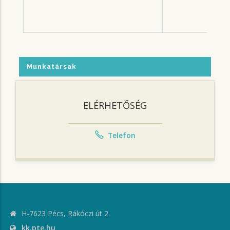
Munkatársak
ELÉRHETŐSÉG
Telefon
H-7623 Pécs, Rákóczi út 2.
kk.pte.hu