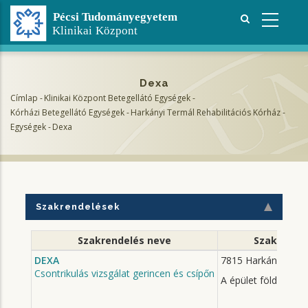
Ugrás
a
tartalomra
Dexa
Címlap
-
Klinikai Központ Betegellátó Egységek
-
Morzsa
Kórházi Betegellátó Egységek
-
Harkányi Termál Rehabilitációs Kórház
-
Egységek
-
Dexa
Szakrendelések
Szakrendelés neve
Szakrende
DEXA
7815 Harkány, Zsig
Csontrikulás vizsgálat gerincen és csípőn
A épület földszint