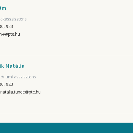
dám
zakasszisztens
0, 923
m4@pte.hu
ik Natália
tóriumi asszisztens
0, 923
.natalia.tunde@pte.hu