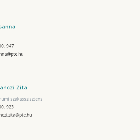
zsanna
0, 947
anna@pte.hu
anczi Zita
óriumi szakasszisztens
0, 923
czi.zita@pte.hu