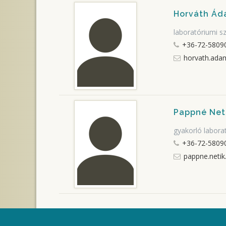
Horváth Á
laboratóriumi s
+36-72-58090
horvath.ada
Pappné Net
gyakorló labora
+36-72-58090
pappne.netik