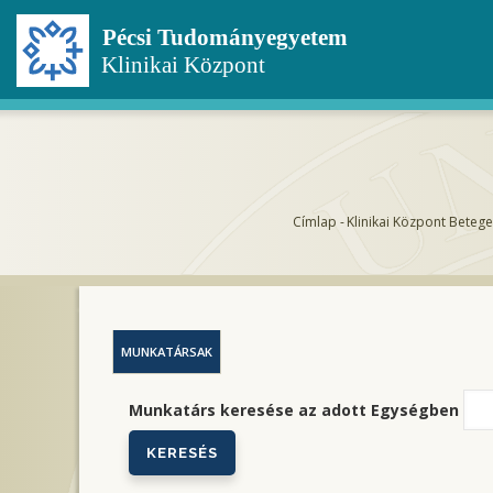
Ugrás
a
tartalomra
Címlap
-
Klinikai Központ Betege
Morzsa
MUNKATÁRSAK
Munkatárs keresése az adott Egységben