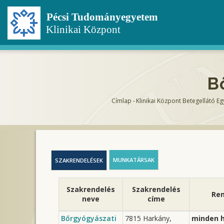
Ugrás
a
tartalomra
B
Címlap
-
Klinikai Központ Betegellátó E
Morzsa
MUNKATÁRSAK
SZAKRENDELÉSEK
Szakrendelés
Szakrendelés
Ren
neve
címe
Bőrgyógyászati
7815 Harkány,
minden 