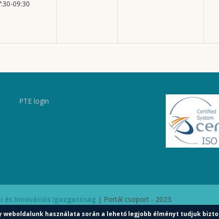
7:30-09:30
PTE login
i és Innovációs Igazgatóság
| Portál csoport - 2023.
y weboldalunk használata során a lehető legjobb élményt tudjuk bizto