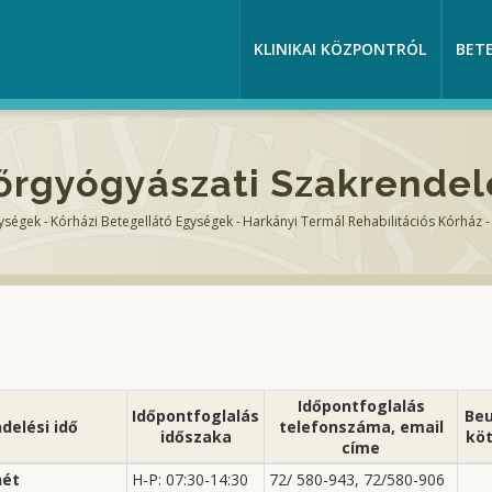
KLINIKAI KÖZPONTRÓL
BET
őrgyógyászati Szakrendel
gységek
-
Kórházi Betegellátó Egységek
-
Harkányi Termál Rehabilitációs Kórház
-
Időpontfoglalás
Időpontfoglalás
Beu
delési idő
telefonszáma, email
időszaka
köt
címe
hét
H-P: 07:30-14:30
72/ 580-943, 72/580-906