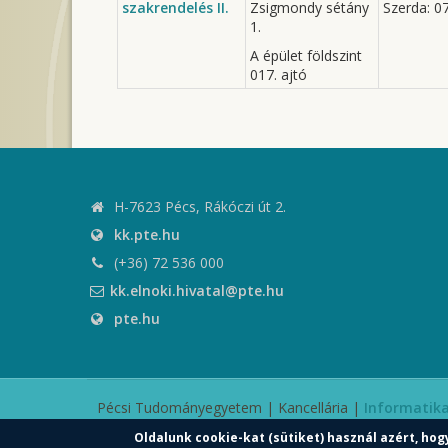
szakrendelés II.
Zsigmondy sétány
Szerda: 0
1.
A épület földszint
017. ajtó
H-7623 Pécs, Rákóczi út 2.
kk.pte.hu
(+36) 72 536 000
kk.elnoki.hivatal@pte.hu
pte.hu
Pécsi Tudományegyetem | Kancellária |
Informatika
Oldalunk cookie-kat (sütiket) használ azért, hog