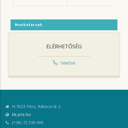
Munkatársak
ELÉRHETŐSÉG
Telefon
H-7623 Pécs, Rákóczi út 2.
kk.pte.hu
(+36) 72 536 000