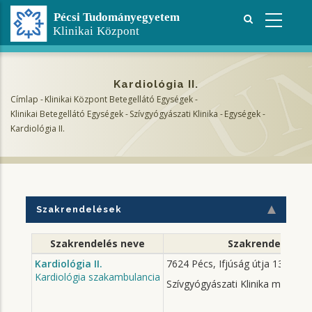
Ugrás
a
tartalomra
Kardiológia II.
Címlap
-
Klinikai Központ Betegellátó Egységek
-
Morzsa
Klinikai Betegellátó Egységek
-
Szívgyógyászati Klinika
-
Egységek
-
Kardiológia II.
Szakrendelések
Szakrendelés neve
Szakrendelés cí
Kardiológia II.
7624 Pécs, Ifjúság útja 13.
Kardiológia szakambulancia
Szívgyógyászati Klinika magasföl