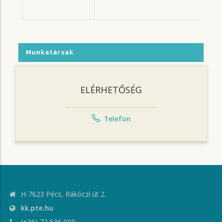
Csü
Pén
Munkatársak
ELÉRHETŐSÉG
Telefon
H-7623 Pécs, Rákóczi út 2.
kk.pte.hu
(+36) 72 536 000