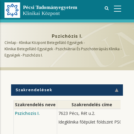
Ugrás
a
tartalomra
Pszichózis I.
Címlap
-
Klinikai Központ Betegellátó Egységek
-
Morzsa
Klinikai Betegellátó Egységek
-
Pszichiátriai És Pszichoterápiás Klinika
-
Egységek
-
Pszichózis I.
Szakrendelések
Szakrendelés neve
Szakrendelés címe
Pszichozis I.
7623 Pécs, Rét u.2.
mi
Hét
Idegklinika főépület földszint PS02.
Ked
Sze