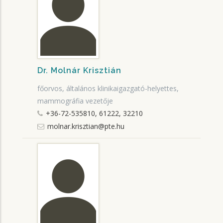
Dr. Molnár Krisztián
főorvos, általános klinikaigazgató-helyettes,
mammográfia vezetője
+36-72-535810, 61222, 32210
molnar.krisztian@pte.hu