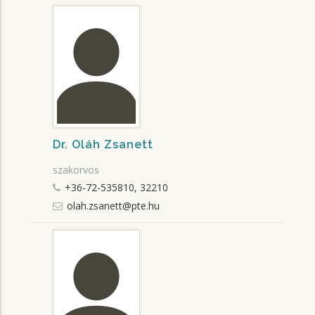
Dr. Oláh Zsanett
szakorvos
+36-72-535810, 32210
olah.zsanett@pte.hu