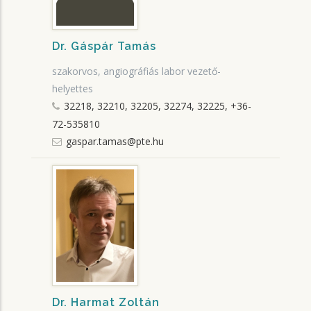
Dr. Gáspár Tamás
szakorvos, angiográfiás labor vezető-
helyettes
32218, 32210, 32205, 32274, 32225, +36-
72-535810
gaspar.tamas@pte.hu
Dr. Harmat Zoltán