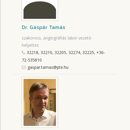
Dr. Gáspár Tamás
szakorvos, angiográfiás labor vezető-
helyettes
32218, 32210, 32205, 32274, 32225, +36-
72-535810
gaspar.tamas@pte.hu