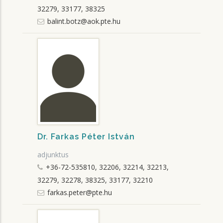
32279, 33177, 38325
balint.botz@aok.pte.hu
Dr. Farkas Péter István
adjunktus
+36-72-535810, 32206, 32214, 32213,
32279, 32278, 38325, 33177, 32210
farkas.peter@pte.hu