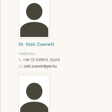
Dr. Oláh Zsanett
szakorvos
+36-72-535810, 32210
olah.zsanett@pte.hu