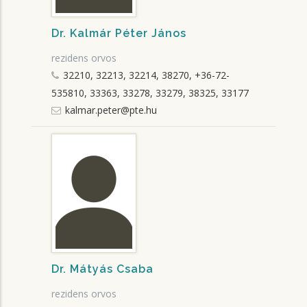
Dr. Kalmár Péter János
rezidens orvos
32210, 32213, 32214, 38270, +36-72-
535810, 33363, 33278, 33279, 38325, 33177
kalmar.peter@pte.hu
Dr. Mátyás Csaba
rezidens orvos