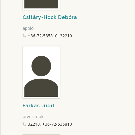
Csitáry-Hock Debóra
ápoló
+36-72-535810, 32210
Farkas Judit
orvosírnok
32210, +36-72-535810