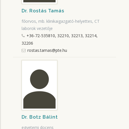
Dr. Rostás Tamás
főorvos, mb. klinikaigazgató-helyettes, CT
laborok vezetője
+36-72-535810, 32210, 32213, 32214,
32206
rostas.tamas@pte.hu
Dr. Botz Bálint
egyetemi docens