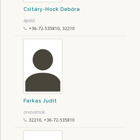
Csitáry-Hock Debóra
ápoló
+36-72-535810, 32210
Farkas Judit
orvosírnok
32210, +36-72-535810