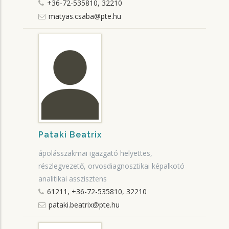
+36-72-535810, 32210
matyas.csaba@pte.hu
Pataki Beatrix
ápolásszakmai igazgató helyettes,
részlegvezető, orvosdiagnosztikai képalkotó
analitikai asszisztens
61211, +36-72-535810, 32210
pataki.beatrix@pte.hu