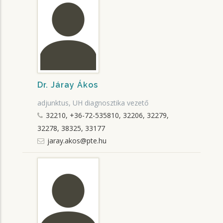
Dr. Járay Ákos
adjunktus, UH diagnosztika vezető
32210, +36-72-535810, 32206, 32279,
32278, 38325, 33177
jaray.akos@pte.hu