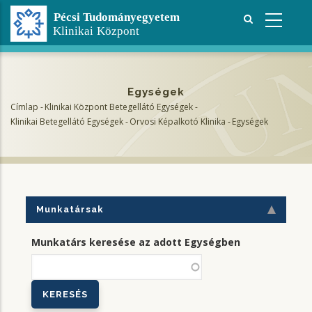
Ugrás
a
tartalomra
Egységek
Címlap
-
Klinikai Központ Betegellátó Egységek
-
Morzsa
Klinikai Betegellátó Egységek
-
Orvosi Képalkotó Klinika
-
Egységek
Munkatársak
Munkatárs keresése az adott Egységben