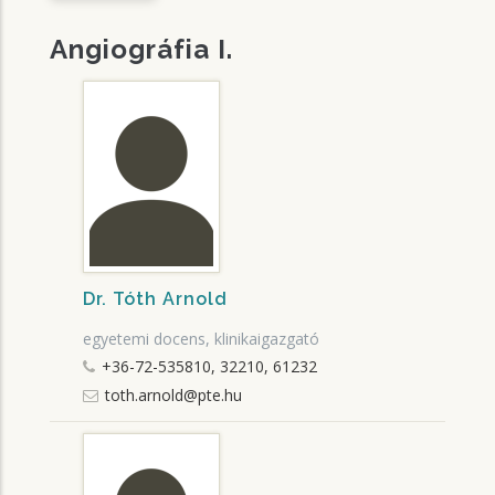
Angiográfia I.
Dr. Tóth Arnold
egyetemi docens, klinikaigazgató
+36-72-535810, 32210, 61232
toth.arnold@pte.hu