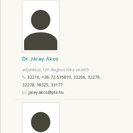
Dr. Járay Ákos
adjunktus, UH diagnosztika vezető
32210, +36-72-535810, 32206, 32279,
32278, 38325, 33177
jaray.akos@pte.hu