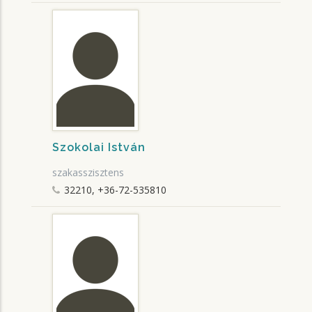
Szokolai István
szakasszisztens
32210, +36-72-535810