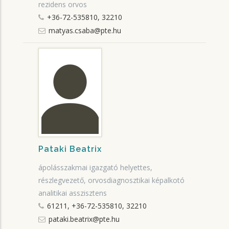
rezidens orvos
+36-72-535810, 32210
matyas.csaba@pte.hu
Pataki Beatrix
ápolásszakmai igazgató helyettes,
részlegvezető, orvosdiagnosztikai képalkotó
analitikai asszisztens
61211, +36-72-535810, 32210
pataki.beatrix@pte.hu