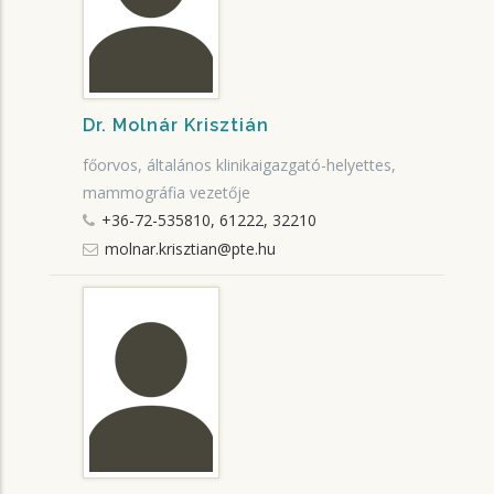
Dr. Molnár Krisztián
főorvos, általános klinikaigazgató-helyettes,
mammográfia vezetője
+36-72-535810, 61222, 32210
molnar.krisztian@pte.hu