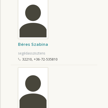
Béres Szabina
segédasszisztens
32210, +36-72-535810