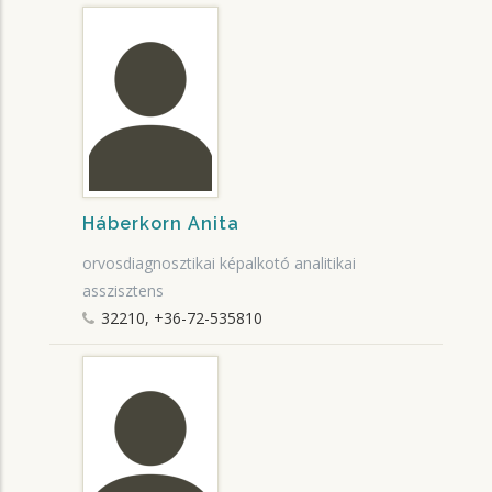
Háberkorn Anita
orvosdiagnosztikai képalkotó analitikai
asszisztens
32210, +36-72-535810