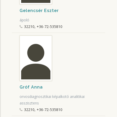
Gelencsér Eszter
ápoló
32210, +36-72-535810
Gróf Anna
orvosdiagnosztikai képalkotó analitikai
asszisztens
32210, +36-72-535810