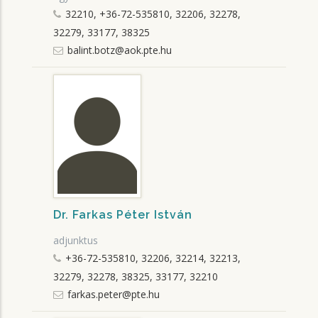
32210, +36-72-535810, 32206, 32278,
32279, 33177, 38325
balint.botz@aok.pte.hu
Dr. Farkas Péter István
adjunktus
+36-72-535810, 32206, 32214, 32213,
32279, 32278, 38325, 33177, 32210
farkas.peter@pte.hu