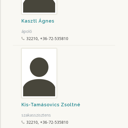
Kasztl Ágnes
ápoló
32210, +36-72-535810
Kis-Tamásovics Zsoltné
szakasszisztens
32210, +36-72-535810