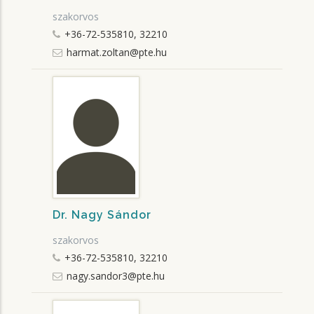
szakorvos
+36-72-535810, 32210
harmat.zoltan@pte.hu
Dr. Nagy Sándor
szakorvos
+36-72-535810, 32210
nagy.sandor3@pte.hu