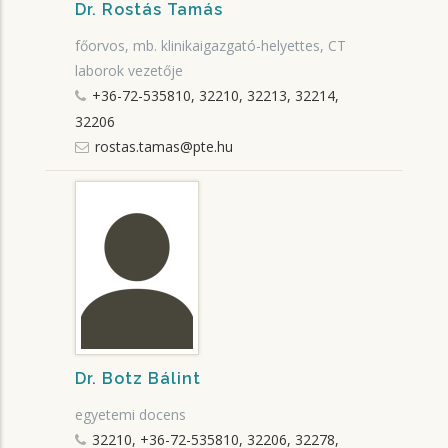
Dr. Rostás Tamás
főorvos, mb. klinikaigazgató-helyettes, CT
laborok vezetője
+36-72-535810, 32210, 32213, 32214,
32206
rostas.tamas@pte.hu
Dr. Botz Bálint
egyetemi docens
32210, +36-72-535810, 32206, 32278,