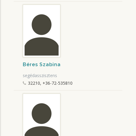
Béres Szabina
segédasszisztens
32210, +36-72-535810