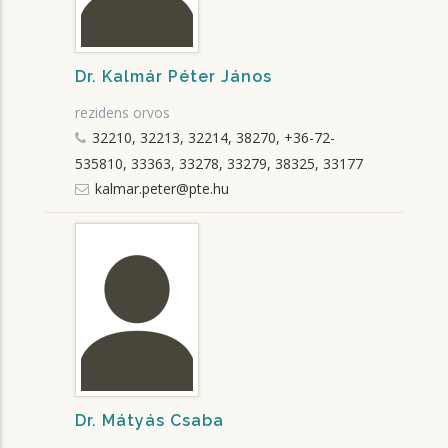
Dr. Kalmár Péter János
rezidens orvos
32210, 32213, 32214, 38270, +36-72-
535810, 33363, 33278, 33279, 38325, 33177
kalmar.peter@pte.hu
Dr. Mátyás Csaba