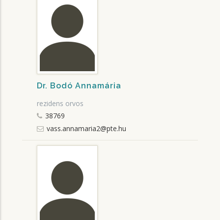
Dr. Bodó Annamária
rezidens orvos
38769
vass.annamaria2@pte.hu