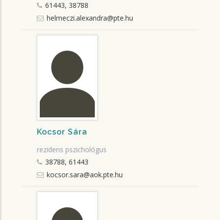
61443, 38788
helmeczi.alexandra@pte.hu
Kocsor Sára
rezidens pszichológus
38788, 61443
kocsor.sara@aok.pte.hu