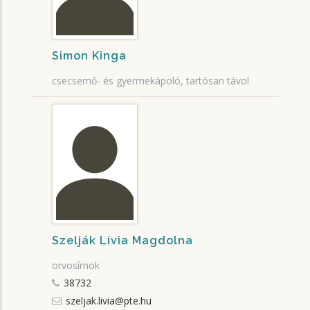
Simon Kinga
csecsemő- és gyermekápoló, tartósan távol
Szelják Lívia Magdolna
orvosírnok
38732
szeljak.livia@pte.hu