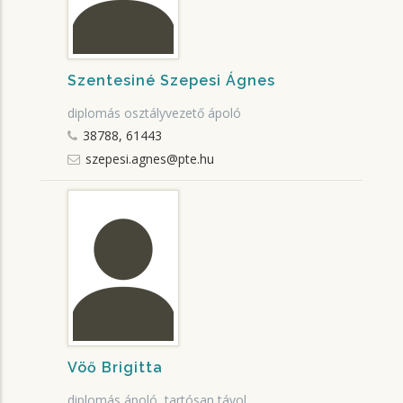
Szentesiné Szepesi Ágnes
diplomás osztályvezető ápoló
38788, 61443
szepesi.agnes@pte.hu
Vöő Brigitta
diplomás ápoló, tartósan távol