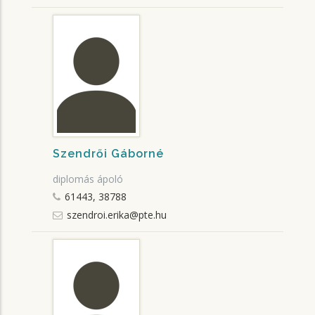
Szendrői Gáborné
diplomás ápoló
61443, 38788
szendroi.erika@pte.hu