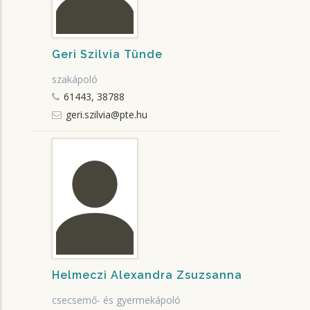
Geri Szilvia Tünde
szakápoló
61443, 38788
geri.szilvia@pte.hu
Helmeczi Alexandra Zsuzsanna
csecsemő- és gyermekápoló