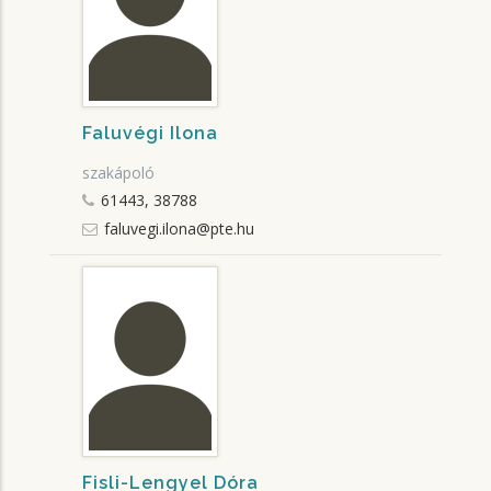
Faluvégi Ilona
szakápoló
61443, 38788
faluvegi.ilona@pte.hu
Fisli-Lengyel Dóra