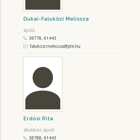
Dukai-Faluközi Melissza
ápoló
38778, 61443
falukozi.melissza@pte.hu
Erdősi Rita
általános ápoló
38788, 61443