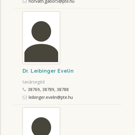
horvath.gabor5@pte.hu
Dr. Leibinger Evelin
tanársegéd
38769, 38789, 38788
leibinger.evelin@pte.hu