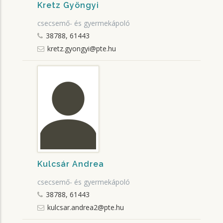
Kretz Gyöngyi
csecsemő- és gyermekápoló
38788, 61443
kretz.gyongyi@pte.hu
Kulcsár Andrea
csecsemő- és gyermekápoló
38788, 61443
kulcsar.andrea2@pte.hu