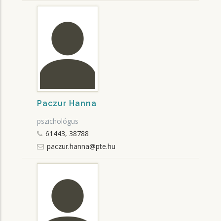
Paczur Hanna
pszichológus
61443, 38788
paczur.hanna@pte.hu