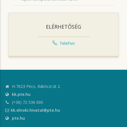
ELÉRHETŐSÉG
Telefon
H-7623 Pécs, Rákóczi út 2.
kk.pte.hu
(+36) 72 536 000
kk.elnoki.hivatal@pte.hu
pte.hu