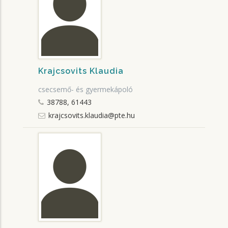
Krajcsovits Klaudia
csecsemő- és gyermekápoló
38788, 61443
krajcsovits.klaudia@pte.hu