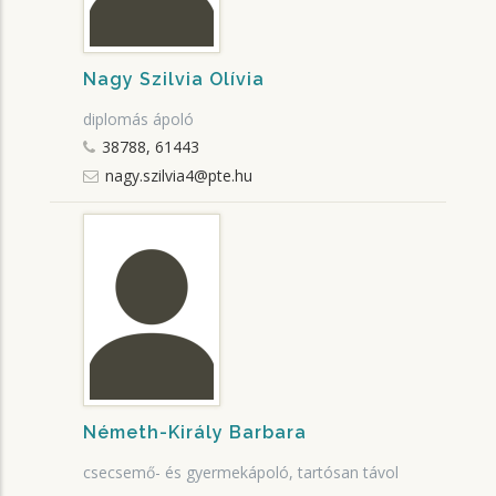
Nagy Szilvia Olívia
diplomás ápoló
38788, 61443
nagy.szilvia4@pte.hu
Németh-Király Barbara
csecsemő- és gyermekápoló, tartósan távol