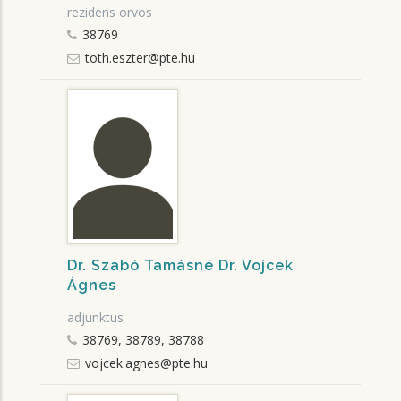
rezidens orvos
38769
toth.eszter@pte.hu
Dr. Szabó Tamásné Dr. Vojcek
Ágnes
adjunktus
38769, 38789, 38788
vojcek.agnes@pte.hu