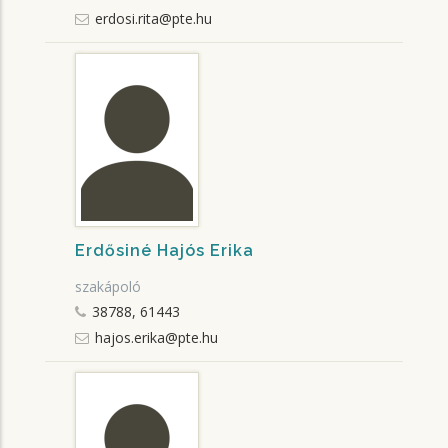
erdosi.rita@pte.hu
Erdősiné Hajós Erika
szakápoló
38788, 61443
hajos.erika@pte.hu