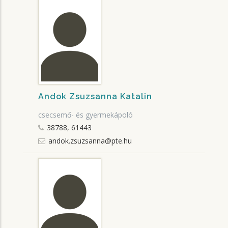
Andok Zsuzsanna Katalin
csecsemő- és gyermekápoló
38788, 61443
andok.zsuzsanna@pte.hu