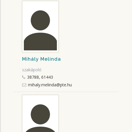
Mihály Melinda
szakápoló
38788, 61443
mihaly.melinda@pte.hu