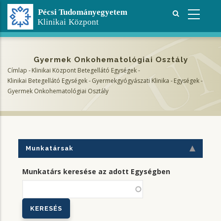
Ugrás
a
tartalomra
Gyermek Onkohematológiai Osztály
Címlap
-
Klinikai Központ Betegellátó Egységek
-
Morzsa
Klinikai Betegellátó Egységek
-
Gyermekgyógyászati Klinika
-
Egységek
-
Gyermek Onkohematológiai Osztály
Munkatársak
Munkatárs keresése az adott Egységben