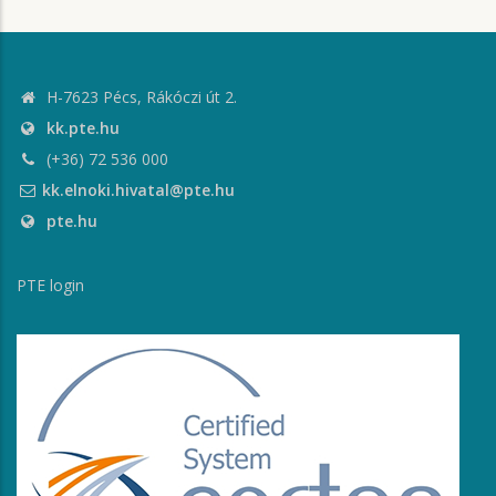
H-7623 Pécs, Rákóczi út 2.
kk.pte.hu
(+36) 72 536 000
kk.elnoki.hivatal@pte.hu
pte.hu
PTE login