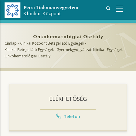
Ugrás
a
tartalomra
Onkohematológiai Osztály
Címlap
-
Klinikai Központ Betegellátó Egységek
-
Morzsa
Klinikai Betegellátó Egységek
-
Gyermekgyógyászati Klinika
-
Egységek
-
Onkohematológiai Osztály
ELÉRHETŐSÉG
Telefon