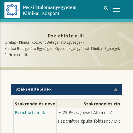
Ugrás
a
tartalomra
Pszichiátria III.
Címlap
-
Klinikai Központ Betegellátó Egységek
-
Morzsa
Klinikai Betegellátó Egységek
-
Gyermekgyógyászati Klinika
-
Egységek
-
Pszichiátria III.
Szakrendelések
Szakrendelés neve
Szakrendelés címe
Pszichiátria III.
7623 Pécs, József Attila út 7.
Pszichiátria épület földszint / D pavilon