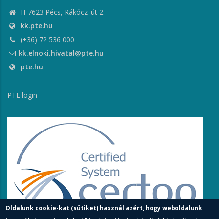
H-7623 Pécs, Rákóczi út 2.
kk.pte.hu
(+36) 72 536 000
kk.elnoki.hivatal@pte.hu
pte.hu
PTE login
Oldalunk cookie-kat (sütiket) használ azért, hogy weboldalunk